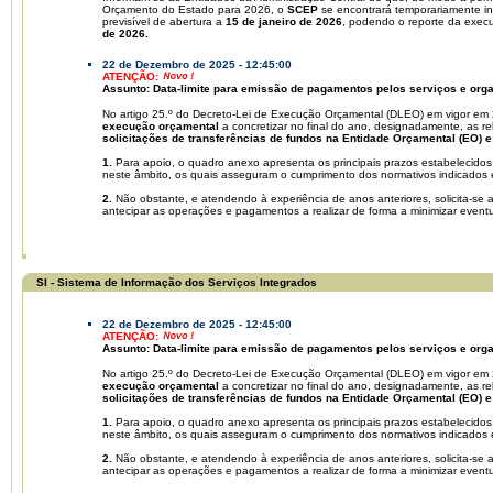
Orçamento do Estado para 2026, o
SCEP
se encontrará temporariamente ind
previsível de abertura a
15 de janeiro de 2026
, podendo o reporte da exec
de 2026.
22 de Dezembro de 2025 - 12:45:00
ATENÇÃO:
Assunto: Data-limite para emissão de pagamentos pelos serviços e o
No artigo 25.º do Decreto-Lei de Execução Orçamental (DLEO) em vigor em
execução orçamental
a concretizar no final do ano, designadamente, as re
solicitações de transferências de fundos na Entidade Orçamental (EO)
1.
Para apoio, o quadro anexo apresenta os principais prazos estabelecid
neste âmbito, os quais asseguram o cumprimento dos normativos indicados
2.
Não obstante, e atendendo à experiência de anos anteriores, solicita-se 
antecipar as operações e pagamentos a realizar de forma a minimizar eventua
SI - Sistema de Informação dos Serviços Integrados
22 de Dezembro de 2025 - 12:45:00
ATENÇÃO:
Assunto: Data-limite para emissão de pagamentos pelos serviços e o
No artigo 25.º do Decreto-Lei de Execução Orçamental (DLEO) em vigor em
execução orçamental
a concretizar no final do ano, designadamente, as re
solicitações de transferências de fundos na Entidade Orçamental (EO)
1.
Para apoio, o quadro anexo apresenta os principais prazos estabelecid
neste âmbito, os quais asseguram o cumprimento dos normativos indicados
2.
Não obstante, e atendendo à experiência de anos anteriores, solicita-se 
antecipar as operações e pagamentos a realizar de forma a minimizar eventua