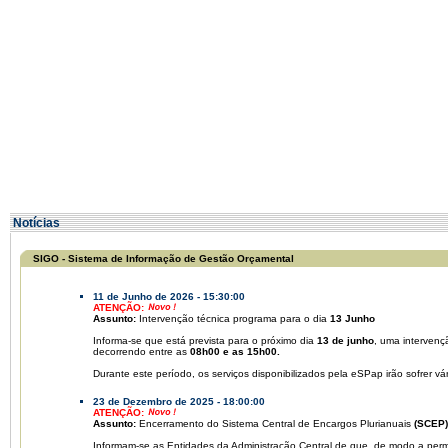
Notícias
SIGO - Sistema de Informação de Gestão Orçamental
11 de Junho de 2026 - 15:30:00
ATENÇÃO:
Assunto:
Intervenção técnica programa para o dia
13 Junho
Informa-se que está prevista para o próximo dia
13 de junho
, uma interven
decorrendo entre as
08h00 e as 15h00.
Durante este período, os serviços disponibilizados pela eSPap irão sofrer vá
23 de Dezembro de 2025 - 18:00:00
ATENÇÃO:
Assunto:
Encerramento do Sistema Central de Encargos Plurianuais
(SCEP)
Informam-se as Entidades da Administração Central de que, de modo a permit