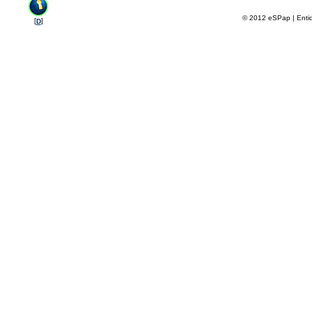
© 2012 eSPap | Entida
[
]
D