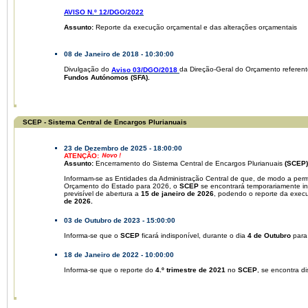
AVISO N.º 12/DGO/2022
Assunto:
Reporte da execução orçamental e das alterações orçamentais
08 de Janeiro de 2018 - 10:30:00
Divulgação do
da Direção-Geral do Orçamento referen
Aviso 03/DGO/2018
Fundos Autónomos (SFA).
SCEP - Sistema Central de Encargos Plurianuais
23 de Dezembro de 2025 - 18:00:00
ATENÇÃO:
Assunto:
Encerramento do Sistema Central de Encargos Plurianuais
(SCEP)
Informam-se as Entidades da Administração Central de que, de modo a permit
Orçamento do Estado para 2026, o
SCEP
se encontrará temporariamente ind
previsível de abertura a
15 de janeiro de 2026
, podendo o reporte da exec
de 2026.
03 de Outubro de 2023 - 15:00:00
Informa-se que o
SCEP
ficará indisponível, durante o dia
4 de Outubro
para
18 de Janeiro de 2022 - 10:00:00
Informa-se que o reporte do
4.º trimestre de 2021
no
SCEP
, se encontra d